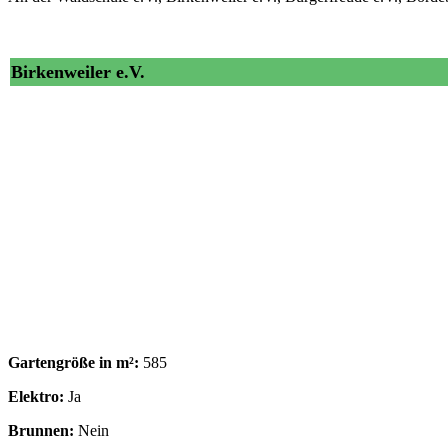
Birkenweiler e.V.
Gartengröße in m²:
585
Elektro:
Ja
Brunnen:
Nein