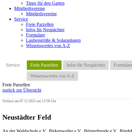
Tipps für den Garten
Mitgliedsvereine
Mitgliedsvereine
Service
Freie Parzellen
Infos für Neupächter
Formulare
Laubengröße & Solaranlagen
Wissenswertes von A-Z
Service
Freie Parzellen
Infos für Neupächter
Formular
Wissenswertes von A-Z
Freie Parzellen
zurück zur Übersicht
Verfasst am 07.12.2023 um 13:58 Uhr
Neustädter Feld
An der Waldschule e.V., Birkenweiler e.V., Bürgerfreude e.V., Börd