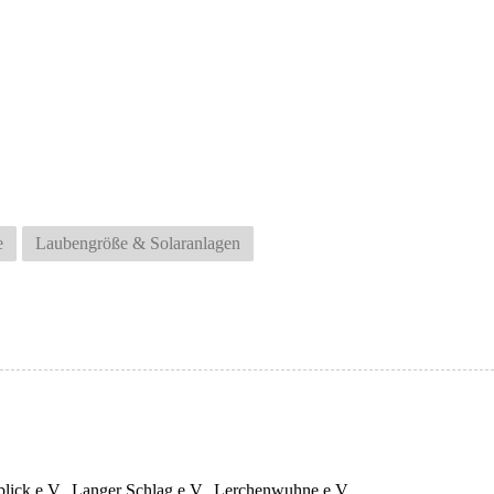
e
Laubengröße & Solaranlagen
eblick e.V., Langer Schlag e.V., Lerchenwuhne e.V.