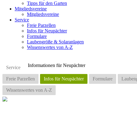
Tipps für den Garten
Mitgliedsvereine
Mitgliedsvereine
Service
Freie Parzellen
Infos für Neupächter
Formulare
Laubengröße & Solaranlagen
Wissenswertes von A-Z
Informationen für Neupächter
Service
Freie Parzellen
Infos für Neupächter
Formulare
Laubeng
Wissenswertes von A-Z