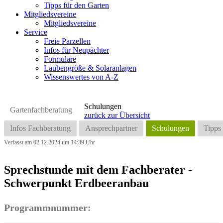
Tipps für den Garten
Mitgliedsvereine
Mitgliedsvereine
Service
Freie Parzellen
Infos für Neupächter
Formulare
Laubengröße & Solaranlagen
Wissenswertes von A-Z
Schulungen
Gartenfachberatung
zurück zur Übersicht
Infos Fachberatung
Ansprechpartner
Schulungen
Tipps
Verfasst am 02.12.2024 um 14:39 Uhr
Sprechstunde mit dem Fachberater -
Schwerpunkt Erdbeeranbau
Programmnummer: