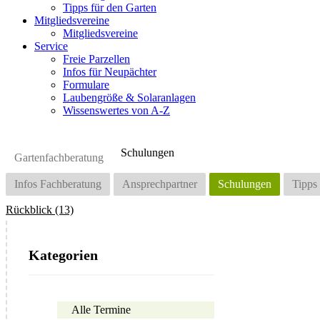
Tipps für den Garten
Mitgliedsvereine
Mitgliedsvereine
Service
Freie Parzellen
Infos für Neupächter
Formulare
Laubengröße & Solaranlagen
Wissenswertes von A-Z
Schulungen
Gartenfachberatung
Infos Fachberatung
Ansprechpartner
Schulungen
Tipps
Rückblick (13)
Kategorien
Alle Termine